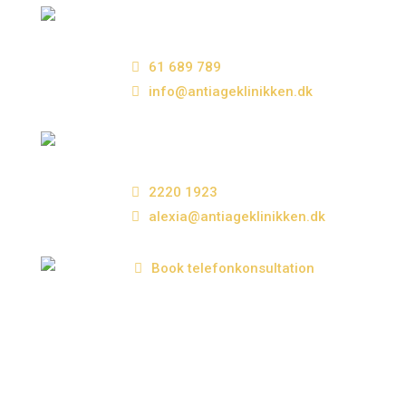
Kontakt Susanne Mariegaard
Kosmetisk sygeplejerske
61 689 789
info@antiageklinikken.dk
Kontakt Alexia Ottas
Kosmetisk sygeplejerske
2220 1923
alexia@antiageklinikken.dk
Book telefonkonsultation
hos Speciallæge Flemming
Lauridsen tirsdag (ulige uger)
mellem 17:00–18:00 eller personlig
konsultation i klinikken onsdag (lige
uger) mellem 15:00–18:00