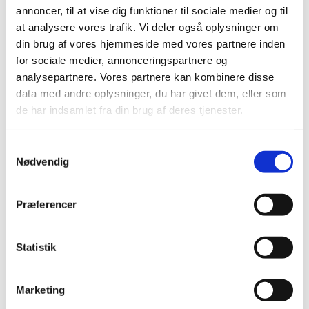
annoncer, til at vise dig funktioner til sociale medier og til
Dit valg og ansvar
at analysere vores trafik. Vi deler også oplysninger om
din brug af vores hjemmeside med vores partnere inden
Det er vigtigt for os, at du træffer en velovervejet
for sociale medier, annonceringspartnere og
beslutning. Når du vælger at modtage behandling,
analysepartnere. Vores partnere kan kombinere disse
sker det på baggrund af den information og
data med andre oplysninger, du har givet dem, eller som
rådgivning, du har fået. Vi anbefaler altid, at du
de har indsamlet fra din brug af deres tjenester.
følger de vejledninger og efterbehandlingsråd, du
modtager, for at opnå det bedst mulige resultat.
Samtykkevalg
Nødvendig
Opdateringer
Vi opdaterer løbende vores hjemmeside for at
Præferencer
sikre, at informationen er retvisende. Ændringer
kan ske uden forudgående varsel.
Statistik
Er du i tvivl om noget eller har spørgsmål?
Marketing