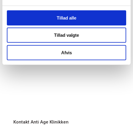
Du kan altid kontakte os på telefon eller skrive til
os.
Tillad alle

Susanne:
61 68 97 89
Tillad valgte

Alexia:
22 20 19 23
Afvis

Email:
info@antiageklinikken.dk
Kontakt Anti Age Klinikken