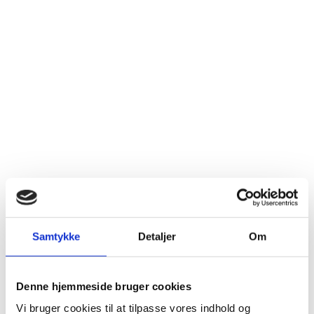
Individuelle resultater
Alle mennesker er forskellige, og derfor kan
resultater variere fra person til person. Faktorer
som hudtype, helbred, livsstil og individuelle
forudsætninger spiller en rolle for behandlingens
effekt. Vi lover altid en professionel og ærlig
vurdering – men vi kan ikke garantere et bestemt
resultat.
Personlig rådgivning
Før enhver behandling tilbyder vi en individuel
konsultation, hvor vi gennemgår dine ønsker,
Samtykke
Detaljer
Om
forventninger og eventuelle helbredsmæssige
forhold. Har du spørgsmål eller bekymringer, er
Denne hjemmeside bruger cookies
du altid velkommen til at kontakte os – vi hjælper
gerne.
Vi bruger cookies til at tilpasse vores indhold og