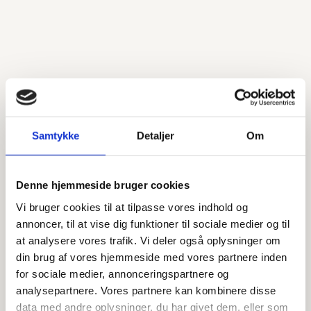
Karina Bak
Samtykke
Detaljer
Om
Jeg hedder Karina Bak, jeg er 35 år, gift og mor til 3
små drenge. Sammen bor vi i hus i Vindinge tæt ved
Roskilde, hvor jeg arbejder som selvstændig fotograf
Denne hjemmeside bruger cookies
og influencer. Jeg kan kun anbefale Anti Age
Vi bruger cookies til at tilpasse vores indhold og
Klinikken og især Susanne, som altid er 120%
annoncer, til at vise dig funktioner til sociale medier og til
oprigtig, jordnær, imødekommende og super
at analysere vores trafik. Vi deler også oplysninger om
professionel. Hun har en kæmpe stor ekspertise og
din brug af vores hjemmeside med vores partnere inden
har altid fokus på mig som kunde og hjælper mig
for sociale medier, annonceringspartnere og
med det flotteste resultat til mig og mine behov. Jeg
analysepartnere. Vores partnere kan kombinere disse
føler mig tryg i Susannes hænder og jeg har altid den
data med andre oplysninger, du har givet dem, eller som