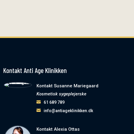
tænderne. Ubehaget forsvinder hurtigt. Ved lav
smertetærskel, anbefaler vi, at du kan tage 500 mg
Paracetamol en time inden behandlingen.
Kontakt Anti Age Klinikken
Kontakt Susanne Mariegaard
Kosmetisk sygeplejerske
61 689 789
info@antiageklinikken.dk
Kontakt Alexia Ottas