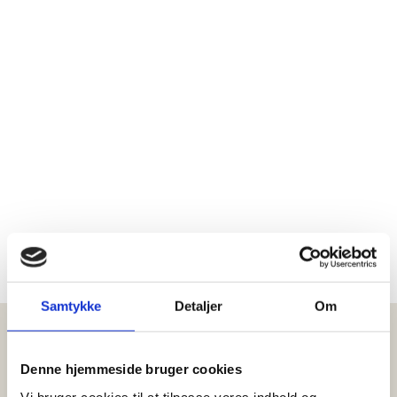
Giver et fint naturligt løft

Forbedrer rynker og slap hud

Langvarig effekt

Reducerer ældningstegn og booster

udstrålingen
Egnet til alle hudtyper på alle tider af året

Klinisk dokumenteret

Huden ser fin ud efter behandlingen

Samtykke
Detaljer
Om
Denne hjemmeside bruger cookies
Vi bruger cookies til at tilpasse vores indhold og