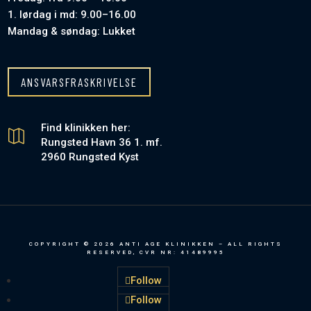
1. lørdag i md: 9.00–16.00
Mandag & søndag: Lukket
ANSVARSFRASKRIVELSE
Find klinikken her:

Rungsted Havn 36 1. mf.
2960 Rungsted Kyst
COPYRIGHT ©
2026
ANTI AGE KLINIKKEN – ALL RIGHTS
RESERVED, CVR NR: 41489995
Follow
Follow