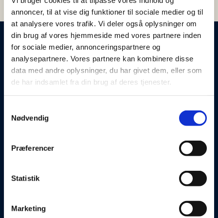
annoncer, til at vise dig funktioner til sociale medier og til
at analysere vores trafik. Vi deler også oplysninger om
din brug af vores hjemmeside med vores partnere inden
for sociale medier, annonceringspartnere og
Kosmetisk
analysepartnere. Vores partnere kan kombinere disse
ultralydsbehandling der
data med andre oplysninger, du har givet dem, eller som
de har indsamlet fra din brug af deres tjenester.
opstrammer og forynger
hudens mange lag
Samtykkevalg
Nødvendig
HIFU D.O.T LIFT MULTILINE 2.0 kan kombineres med
Præferencer
botox og filler – har du fået lagt filler dybt i huden
bør man vente 3-4 mdr. før behandling og være
beredt på at filler vil blive opløst/nedbrudt hurtigere.
Statistik
Brug gerne gode cremer i efter forløbet og suppler
med kemisk peel for at optimere synergieffekten.
Marketing