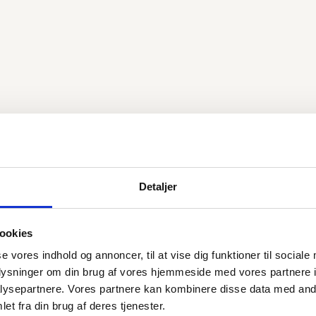
metiske behandlinger i klinikken. Har du spørgsmål til nogl
 en gratis konsultation hos os, så vi kan rådgive dig bedst 
gratis
konsultation
forud for behandlingen, hvis det er førs
mmende &
Medicinsk lysterapi
Las
rbedrende
behandlinger
behandl
Detaljer
ndlinger
ookies
se vores indhold og annoncer, til at vise dig funktioner til sociale
oplysninger om din brug af vores hjemmeside med vores partnere i
ysepartnere. Vores partnere kan kombinere disse data med andr
et fra din brug af deres tjenester.