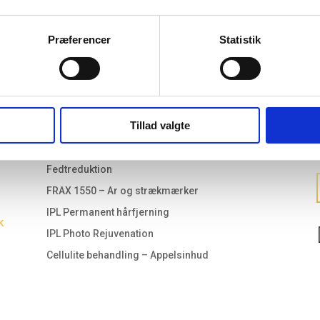
Gå til behandling
Præferencer
Statistik
d
Filler behandling af rynker
Rynkereducerende BOTOX behandling
Opstramning af huden – Skinboosters
Tillad valgte
Exosomer/Purasomes behandling
Mikrosklerosering (behandling af kar på ben)
Fedtreduktion
FRAX 1550 – Ar og strækmærker
IPL Permanent hårfjerning
k
IPL Photo Rejuvenation
Cellulite behandling – Appelsinhud