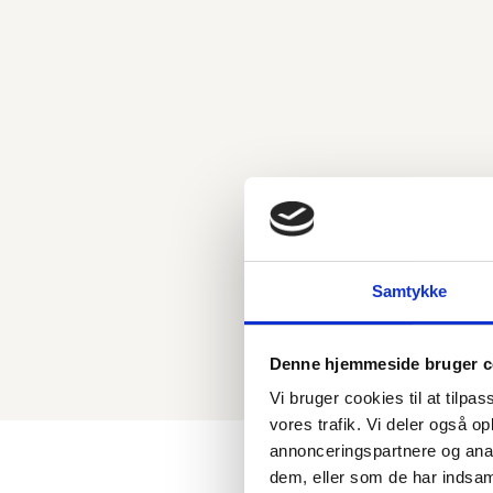
Her kan du se vores priser på vores kos
booker
Husk at book tid til en 
Rynke- & Volumen
Opstra
behandlinger
hudfo
Samtykke
beha
Denne hjemmeside bruger c
Vi bruger cookies til at tilpas
vores trafik. Vi deler også 
annonceringspartnere og anal
dem, eller som de har indsaml