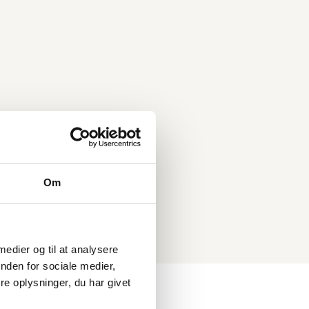
e af vores behandlinger? Vi anbefaler du
muligt.
te gang, du besøger os.
er
Læge / Andre
inger
behandlinger
Om
 medier og til at analysere
nden for sociale medier,
e oplysninger, du har givet