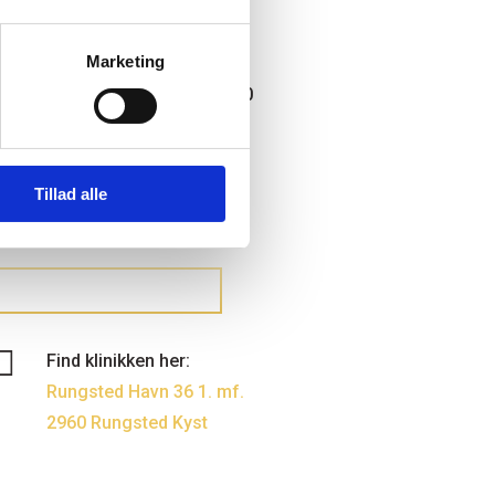
Åbningstider
Marketing
Tirsdag-onsdag: fra 9.00–17.00
Torsdag: fra 10.00–18.00
Fredag: fra 9.00 – 16.00
1. lørdag i md: 9.00–16.00
Tillad alle
Mandag & søndag: Lukket
ANSVARSFRASKRIVELSE

Find klinikken her:
Rungsted Havn 36 1. mf.
2960 Rungsted Kyst