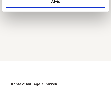
Afvis
Medlem af:
Dansk Kirurgisk Selskab, Dansk Selskab
for plastik- og rekonstruktionskirurgi, Dansk Selskab
for Kosmetisk Plastikkirurgi, European Society of
Aesthetic Plastic Surgery og International Society of
Aesthetic Plastic Surgery
KONTAKT OS I DAG
Kontakt Anti Age Klinikken
Kontakt Susanne Mariegaard