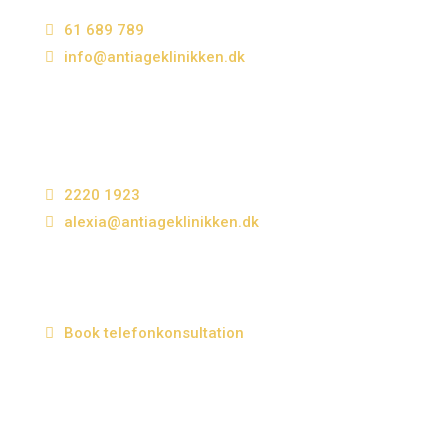
Kosmetisk sygeplejerske
61 689 789
info@antiageklinikken.dk
Kontakt Alexia Ottas
Kosmetisk sygeplejerske
2220 1923
alexia@antiageklinikken.dk
Book telefonkonsultation
hos Speciallæge Flemming Lauridsen tirsdag
(ulige uger) mellem 17:00–18:00 eller personlig
konsultation i klinikken onsdag (lige uger) mellem
15:00–18:00