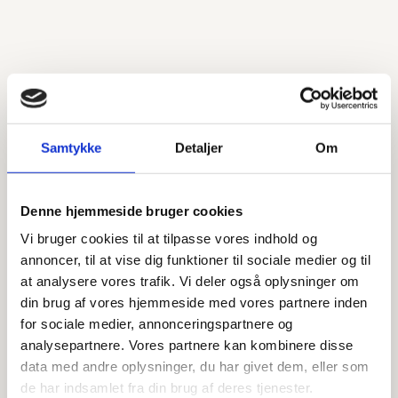
tilgang til kosmetiske behandlinger en selvfølge for
Alexia.
Alexia er begejstret for de veldokumenterede og
sikre behandlinger, som vi tilbyder i dag, og hvor små
justeringer kan gøre en verden til forskel for den
enkelte. Hun lægger især vægt på høj personlig
Samtykke
Detaljer
Om
service og vil aldrig gå på kompromis med
æstetikken. Naturlig forskønnelse er altid målet.
Denne hjemmeside bruger cookies
KONTAKT OS I DAG
Vi bruger cookies til at tilpasse vores indhold og
annoncer, til at vise dig funktioner til sociale medier og til
at analysere vores trafik. Vi deler også oplysninger om
din brug af vores hjemmeside med vores partnere inden
for sociale medier, annonceringspartnere og
analysepartnere. Vores partnere kan kombinere disse
data med andre oplysninger, du har givet dem, eller som
de har indsamlet fra din brug af deres tjenester.